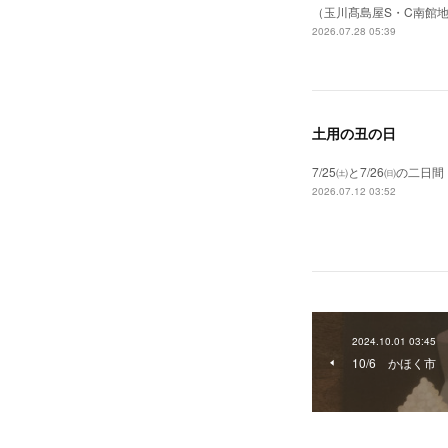
（玉川髙島屋S・C南館
2026.07.28 05:39
土用の丑の日
7/25㈯と7/26㈰の
2026.07.12 03:52
2024.10.01 03:45
10/6 かほく市