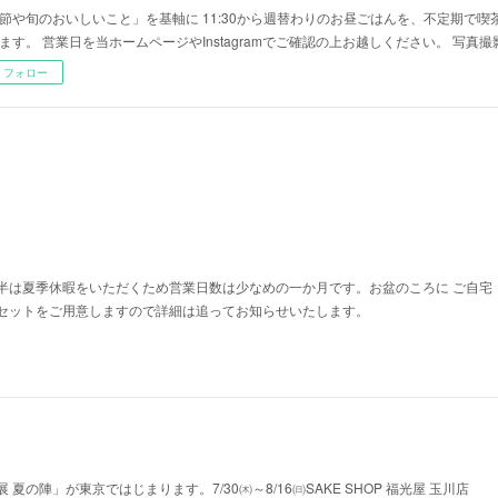
節や旬のおいしいこと」を基軸に 11:30から週替わりのお昼ごはんを、不定期で
ます。 営業日を当ホームページやInstagramでご確認の上お越しください。 写真
フォロー
半は夏季休暇をいただくため営業日数は少なめの一か月です。お盆のころに ご自宅
セットをご用意しますので詳細は追ってお知らせいたします。
夏の陣」が東京ではじまります。7/30㈭～8/16㈰SAKE SHOP 福光屋 玉川店